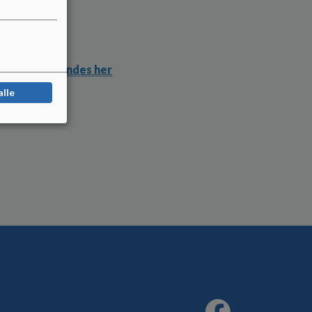
er om ruten.
olevej m.v. findes her
alle