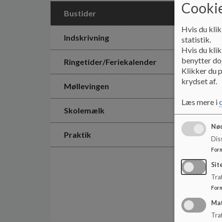
Cookie
Bustider
Hvis du klik
Indskrivning
statistik.
Hvis du klik
benytter dog
Ringetider/Feriekalender
Klikker du p
krydset af.
Møllevingen
Læs mere i
Skolemælk
Nød
Praktik
Dis
For
Sit
Traf
For
Ma
Tra