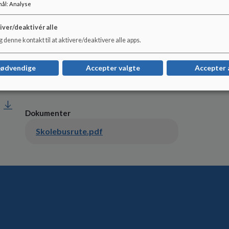
mål
:
Analyse
Se vedhæftede skolebusplan for yderligere oplysning
iver/deaktivér alle
 denne kontakt til at aktivere/deaktivere alle apps.
Info om betingelser med hensyn til afstand, farlig sk
nødvendige
Accepter valgte
Accepter 
Dokumenter
Skolebusrute.pdf