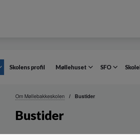
Skolens profil
Møllehuset
SFO
Skole
Om Møllebakkeskolen
Bustider
Bustider
Rute 612