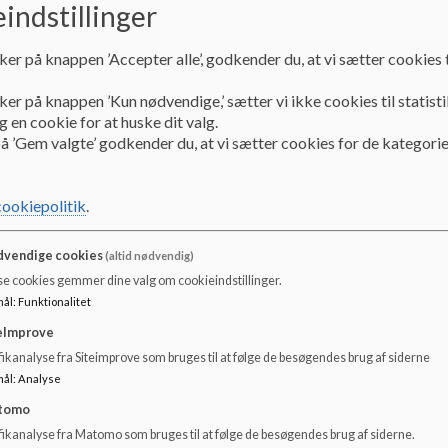
indstillinger
ker på knappen ’Accepter alle’, godkender du, at vi sætter cookies t
Kører hver morgen fra Tværvej/Listrupvej kl. 7.03.
ker på knappen ’Kun nødvendige,’ sætter vi ikke cookies til statisti
 en cookie for at huske dit valg.
å ’Gem valgte’ godkender du, at vi sætter cookies for de kategorie
Hjemkørsel:
uge 33/2026 - 25/2027
cookiepolitik
.
mandag kl. 13.10 og kl. 14.40
vendige cookies
(altid nødvendig)
tirsdag kl. 13.10 og kl. 13.55
se cookies gemmer dine valg om cookieindstillinger.
mål
:
Funktionalitet
onsdag kl. 13.55 og kl. 14.40
eImprove
torsdag kl. 13.10 og kl. 13.55
ikanalyse fra Siteimprove som bruges til at følge de besøgendes brug af siderne
mål
:
Analyse
fredag kl. 13.10 og kl. 13.55
tomo
fikanalyse fra Matomo som bruges til at følge de besøgendes brug af siderne.