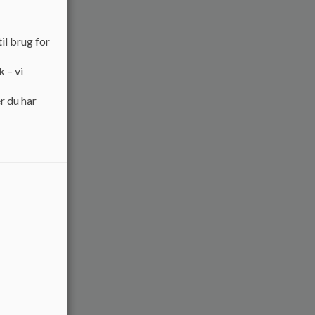
il brug for
k – vi
r du har