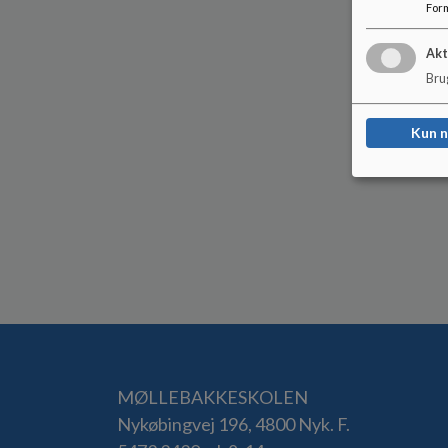
For
Akt
Brug
Kun 
MØLLEBAKKESKOLEN
Nykøbingvej 196, 4800 Nyk. F.