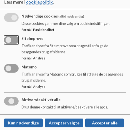
Læs mere i
cookiepolitik
.
o
11.30 - 11.45
FROKOST
l
11.45 - 12.15
PAUSE
d
Nødvendige cookies
(altid nødvendig)
e
12.15 - 13.00
5. lektion
Disse cookies gemmer dine valg om cookieindstillinger.
t
13.00 - 13.45
6. lektion
Formål
:
Funktionalitet
13.45 - 14.30
7. lektion
SiteImprove
Trafikanalyse fra Siteimprove som bruges til at følge de
besøgendes brug af siderne
Formål
:
Analyse
Dokumenter
Matomo
Skolekalender 26-27.pdf
Trafikanalyse fra Matomo som bruges til at følge de besøgendes
brug af siderne.
Formål
:
Analyse
Aktiver/deaktivér alle
MØLLEBAKKESKOLEN
Brug denne kontakt til at aktivere/deaktivere alle apps.
Nykøbingvej 196, 4800 Nyk. F.
5473 3430 ml. 8-14
Kun nødvendige
Accepter valgte
Accepter alle
EAN NR.
5798007202026