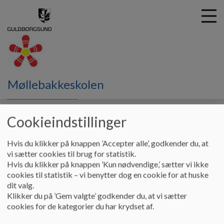
G
Møllebakkeskolen
å
Om Møllebakkeskolen
Ringetider/Feriekalender
t
i
Cookieindstillinger
Ringetider/Feriekalender
l
h
Hvis du klikker på knappen ’Accepter alle’, godkender du, at
o
vi sætter cookies til brug for statistik.
v
08.00 - 08.45
1. lektion
Hvis du klikker på knappen ’Kun nødvendige,’ sætter vi ikke
e
cookies til statistik – vi benytter dog en cookie for at huske
d
08.45 - 09.30
2. lektion
dit valg.
i
09.30 - 10.00
PAUSE
Klikker du på ’Gem valgte’ godkender du, at vi sætter
n
10.00 - 10.45
3. lektion
cookies for de kategorier du har krydset af.
d
h
10.45 - 11.30
4. lektion