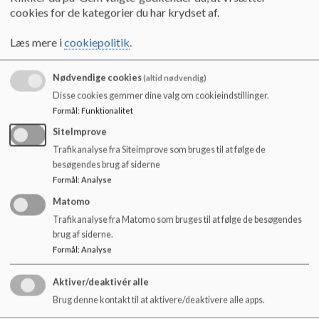
o
cookies for de kategorier du har krydset af.
l
d
Skolens kontaktoplysninger
Læs mere i
cookiepolitik
.
e
t
Kontaktoplysninger
Nødvendige cookies
(altid nødvendig)
Disse cookies gemmer dine valg om cookieindstillinger.
Skolens kontor
ml. 8-15
5473 3430
Formål
:
Funktionalitet
Jacob Svava
Skoleleder
2518 1868
SiteImprove
Mortensen
Trafikanalyse fra Siteimprove som bruges til at følge de
Viceskoleleder
Vacant
besøgendes brug af siderne
Michael
Afdelingsleder
2518 0161
Formål
:
Analyse
Stryger
Matomo
Diana
Sekretær
2518 0919
Trafikanalyse fra Matomo som bruges til at følge de besøgendes
Ulriksen
brug af siderne.
Serviceleder
Finn Klausen
2518 0692
Formål
:
Analyse
SFO
6.30-8/14-17
2518 0965
Aktiver/deaktivér alle
Brug denne kontakt til at aktivere/deaktivere alle apps.