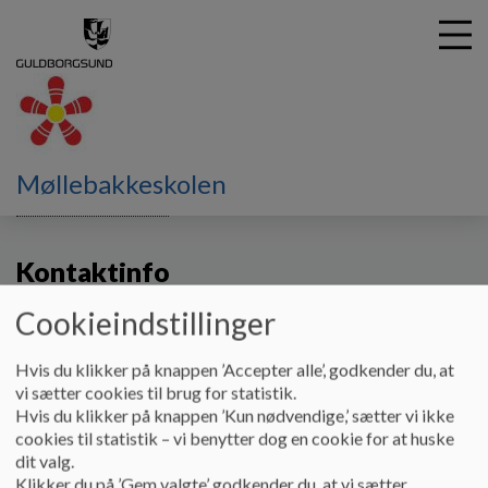
G
Møllebakkeskolen
å
Om Møllebakkeskolen
Kontaktinfo
t
i
Kontaktinfo
l
h
o
Cookieindstillinger
v
Skriv til skolen:
e
Ønsker du som borger at skrive til skolen, skal du klikke på
Hvis du klikker på knappen ’Accepter alle’, godkender du, at
d
linket
Digital post
, for at sende en mail.
vi sætter cookies til brug for statistik.
i
Hvis du klikker på knappen ’Kun nødvendige,’ sætter vi ikke
Ønsker du som virksomhed at skrive til skolen, skal du klikke
n
cookies til statistik – vi benytter dog en cookie for at huske
på linket
Digital Post
for at sende en mail.
d
dit valg.
h
Klikker du på ’Gem valgte’ godkender du, at vi sætter