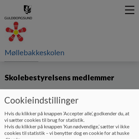
G
Møllebakkeskolen
å
Skolebestyrelsen
Skolebestyrelsens medlemmer
t
i
Skolebestyrelsens medlemmer
l
h
o
v
Cookieindstillinger
Medlemmer kan kontaktes via AULA
e
d
Hvis du klikker på knappen ’Accepter alle’, godkender du, at
i
vi sætter cookies til brug for statistik.
Medlemmer:
n
Hvis du klikker på knappen ’Kun nødvendige,’ sætter vi ikke
d
cookies til statistik – vi benytter dog en cookie for at huske
h
MEDARBEJDERE