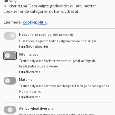
dit valg.
o
Pia Hougaard Rasmussen (Pædagog)
Klikker du på ’Gem valgte’ godkender du, at vi sætter
l
Signe Kring (Lærer)
cookies for de kategorier du har krydset af.
d
e
Vacant (Leder)
Læs mere i
cookiepolitik
.
t
Jacob Svava Mortensen (Leder)
Nødvendige cookies
(altid nødvendig)
ELEVER
Disse cookies gemmer dine valg om cookieindstillinger.
Alberte Lundstrøm (9A)
Formål
:
Funktionalitet
Signe Strange (9A)
SiteImprove
Trafikanalyse fra Siteimprove som bruges til at følge de
FORÆLDRE
besøgendes brug af siderne
Fritze Friis-Thorsen (Anna 7A) Formand
Formål
:
Analyse
Mathilde Pust (Theo 5A) Næstformand
Matomo
Trafikanalyse fra Matomo som bruges til at følge de besøgendes
Maria Hansen (Melvin 0a)
brug af siderne.
Morten Brønsgaard-Winther (Leonore 1A, Elvira 3A, Regitze 6A)
Formål
:
Analyse
Henrik Nielsen (Jeppe 1A, David 7A)
Suppleant - Tommy Jørgen Raahaug Christensen (Johan 8A)
Aktiver/deaktivér alle
Brug denne kontakt til at aktivere/deaktivere alle apps.