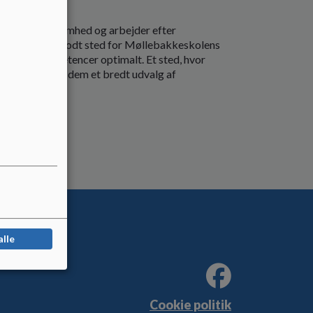
amlede virksomhed og arbejder efter
skal være et godt sted for Møllebakkeskolens
le deres kompetencer optimalt. Et sted, hvor
e, som giver dem et bredt udvalg af
alle
Cookie politik