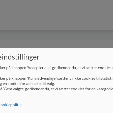
Skolens profil
Møllehuset
SFO
Skole
indstillinger
ker på knappen ’Accepter alle’, godkender du, at vi sætter cookies t
SFO
Mål og indholdsbeskrivelse
ker på knappen ’Kun nødvendige,’ sætter vi ikke cookies til statisti
 en cookie for at huske dit valg.
å ’Gem valgte’ godkender du, at vi sætter cookies for de kategorie
Mål og indholdsbeskr
cookiepolitik
.
Møllebakkeskolens SFO arbejder ud fra Møllebakkeskolen