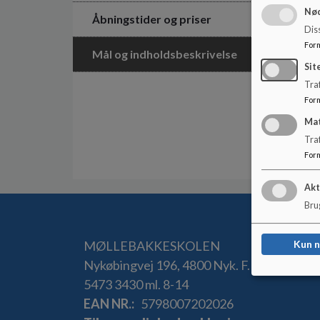
Nød
Åbningstider og priser
Dis
For
Mål og indholdsbeskrivelse
Sit
Traf
For
Ma
Tra
For
Akt
Brug
MØLLEBAKKESKOLEN
Kun 
Nykøbingvej 196, 4800 Nyk. F.
5473 3430 ml. 8-14
EAN NR.
5798007202026