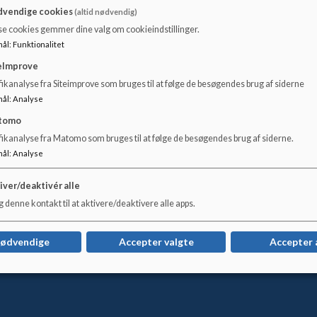
nysgerrighed.
vendige cookies
(altid nødvendig)
Møllebakkeskolens SFO er en del af Møllebakkeskolens s
se cookies gemmer dine valg om cookieindstillinger.
folkeskolens vejledning om SFO. Møllebakkeskolens SFO 
mål
:
Funktionalitet
børn at være. Det skal være et sted, hvor de kan udvikle al
eImprove
børnene bliver mødt af nærværende og anerkendende voksn
ikanalyse fra Siteimprove som bruges til at følge de besøgendes brug af siderne
spændende aktiviteter.
mål
:
Analyse
Dokumenter
tomo
fikanalyse fra Matomo som bruges til at følge de besøgendes brug af siderne.
Mål og indholdsbeskrivelse Møllebakkeskolens SFO.pdf
mål
:
Analyse
iver/deaktivér alle
 denne kontakt til at aktivere/deaktivere alle apps.
nødvendige
Accepter valgte
Accepter 