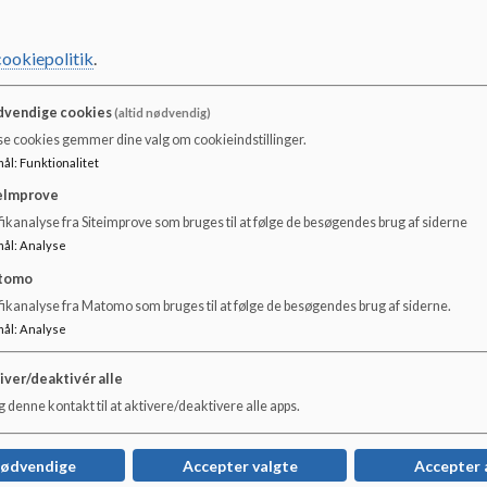
Mere end 100.000 børn får hver dag frisk, kold skolemælk 
særligt at få skolemælk sammen med klassekammeraterne
cookiepolitik
.
Skal dit barn også have skolemælk? Så bestil nemt og hur
Skolemælk er en abonnementsordning. Det betyder, at skole
indtil du en dag måtte afmelde dit abonnement.
vendige cookies
(altid nødvendig)
Som abonnent får du meget mere end mælk:
se cookies gemmer dine valg om cookieindstillinger.
• Madpakketips på e-mail
mål
:
Funktionalitet
• Deltage i konkurrencer
eImprove
• Sjove klistermærker
ikanalyse fra Siteimprove som bruges til at følge de besøgendes brug af siderne
• Klassen, lærerne, pædagogerne mm. kan søge midler til 
mål
:
Analyse
Link til Skolemælks hjemmeside
tomo
fikanalyse fra Matomo som bruges til at følge de besøgendes brug af siderne.
mål
:
Analyse
iver/deaktivér alle
 denne kontakt til at aktivere/deaktivere alle apps.
nødvendige
Accepter valgte
Accepter 