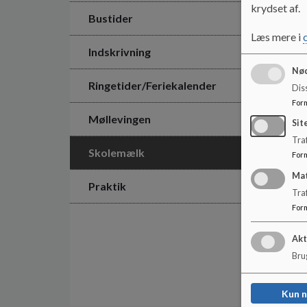
krydset af.
Bustider
Læs mere i
Indskrivning
Nød
Ringetider/Feriekalender
Dis
For
Møllevingen
Sit
Traf
Skolemælk
For
Ma
Praktik
Tra
For
Akt
Brug
Kun 