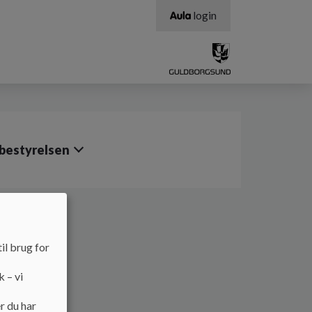
login
bestyrelsen
il brug for
k – vi
r du har