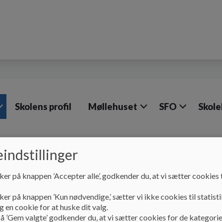
Skolens profil
Møllehuset
SFO
Skole
indstillinger
Om Møllebakkeskolen
Skolemælk
Skolemælk
ker på knappen ’Accepter alle’, godkender du, at vi sætter cookies t
ker på knappen ’Kun nødvendige,’ sætter vi ikke cookies til statisti
 en cookie for at huske dit valg.
Din skole er en del af Mejeriernes skolemælk!
å ’Gem valgte’ godkender du, at vi sætter cookies for de kategorie